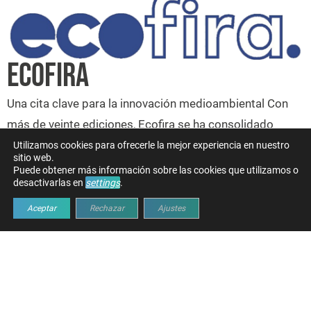
ECOFIRA
Una cita clave para la innovación medioambiental Con
más de veinte ediciones, Ecofira se ha consolidado
como el punto de encuentro imprescindible para
Utilizamos cookies para ofrecerle la mejor experiencia en nuestro
sitio web.
empresas y entidades públicas que lideran la transición
Puede obtener más información sobre las cookies que utilizamos o
desactivarlas en
settings
.
hacia una gestión ambiental más eficiente. Un foro de
conocimiento donde se analiza los desafíos y
Aceptar
Rechazar
Ajustes
soluciones en materia medioambiental y energética.
11/11/2025
13/11/2025
Fira Valencia