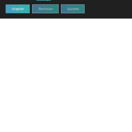
Aceptar
Rechazar
Ajustes
RETOS DE COMUNICACIÓN EN
MAQUINARIA MÓVIL
Las máquinas móviles modernas requieren soluciones
de señalización claras y flexibles, pero los sistemas
convencionales suelen quedarse cortos en entornos
dinámicos y con espacio limitado.