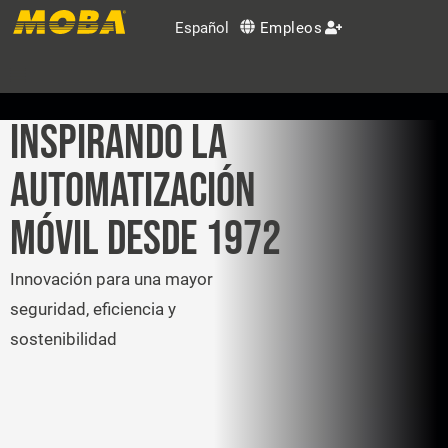
Español
Empleos
Soluciones OEM
INSPIRANDO LA
AUTOMATIZACIÓN
Productos
MÓVIL DESDE 1972
Servicio
Innovación para una mayor
Grupo MOBA
seguridad, eficiencia y
sostenibilidad
Contacto