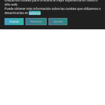
Utilizamos cookies para ofrecerle la mejor experiencia en nuestro
sitio web.
Puede obtener más información sobre las cookies que utilizamos o
desactivarlas en
settings
.
Aceptar
Rechazar
Ajustes
RETOS HABITUALES EN LA
GESTIÓN DE FLOTAS DE
RESIDUOS URBANOS